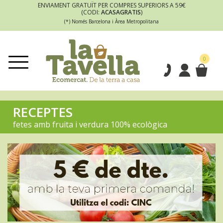
ENVIAMENT GRATUÏT PER COMPRES SUPERIORS A 59€
(CODI:
ACASAGRATIS
)
(*) Només Barcelona i Àrea Metropolitana
0
RECEPTES
fetes amb fruita i verdura 100% ecològica