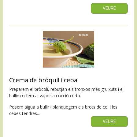
VEURE
Crema de bròquil i ceba
Preparem el bròcoli, rebutjan els tronxos més gruixuts i el
bullim o fem al vapor a cocció curta.
Posem aigua a bullir i blanquegem els brots de col i les
cebes tendres...
VEURE