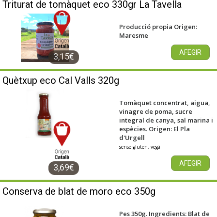
Triturat de tomàquet eco 330gr La Tavella
Producció propia Origen:
Maresme
AFEGIR
3,15€
Quètxup eco Cal Valls 320g
Tomàquet concentrat, aigua,
vinagre de poma, sucre
integral de canya, sal marina i
espècies. Origen: El Pla
d'Urgell
sense gluten, vegà
AFEGIR
3,69€
Conserva de blat de moro eco 350g
Pes 350g. Ingredients: Blat de