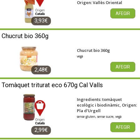
Origen: Vallès Oriental
AFEGIR
3,93€
Chucrut bio 360g
Chucrut bio 360g
vegà
AFEGIR
2,48€
Tomàquet triturat eco 670g Cal Valls
Ingredients: tomàquet
ecològic i biodinàmic, Origen:
Pla d'Urgell
sense gluten, sense sucre, vegà
AFEGIR
2,99€