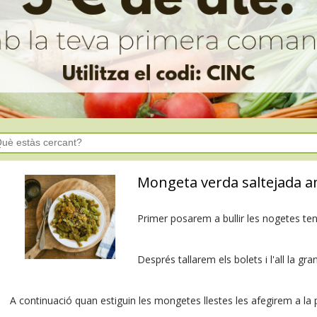
Mongeta verda saltejada am
Primer posarem a bullir les nogetes te
Després tallarem els bolets i l'all la gr
A continuació quan estiguin les mongetes llestes les afegirem a la pa