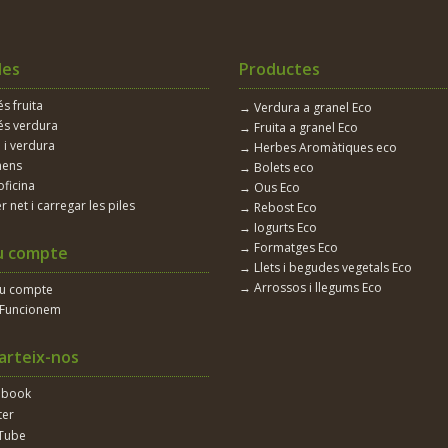
les
Productes
 fruita
→ Verdura a granel Eco
s verdura
→ Fruita a granel Eco
 i verdura
→ Herbes Aromàtiques eco
nens
→ Bolets eco
oficina
→ Ous Eco
r net i carregar les piles
→ Rebost Eco
→ Iogurts Eco
→ Formatges Eco
u compte
→ Llets i begudes vegetals Eco
→ Arrossos i llegums Eco
eu compte
Funcionem
rteix-nos
ebook
ter
Tube