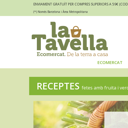
ENVIAMENT GRATUÏT PER COMPRES SUPERIORS A 59€
(COD
(*) Només Barcelona i Àrea Metropolitana
ECOMERCAT
RECEPTES
fetes amb fruita i ve