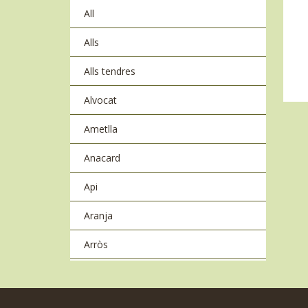
All
Alls
Alls tendres
Alvocat
Ametlla
Anacard
Api
Aranja
Arròs
Arròs basmati
Azukis