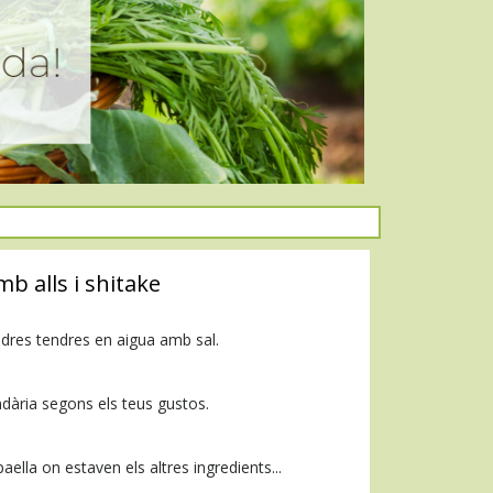
b alls i shitake
ndres tendres en aigua amb sal.
andària segons els teus gustos.
ella on estaven els altres ingredients...