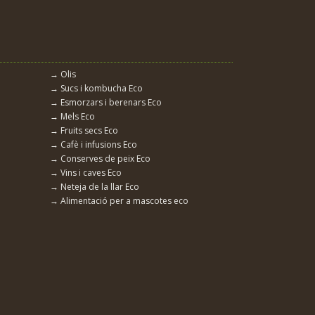
→ Olis
→ Sucs i kombucha Eco
→ Esmorzars i berenars Eco
→ Mels Eco
→ Fruits secs Eco
→ Cafè i infusions Eco
→ Conserves de peix Eco
→ Vins i caves Eco
→ Neteja de la llar Eco
→ Alimentació per a mascotes eco