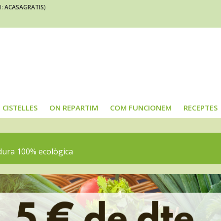
I:
ACASAGRATIS
)
CISTELLES
ON REPARTIM
COM FUNCIONEM
RECEPTES
rdura 100% ecològica