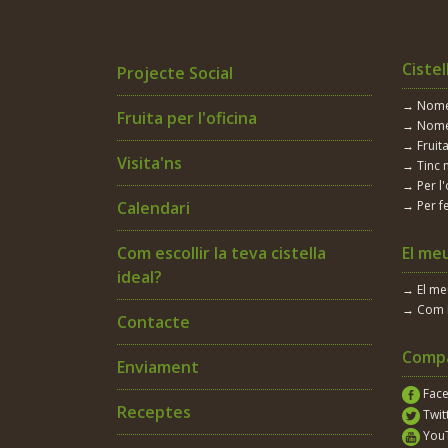
Bacallà
Cistel
Projecte Social
Batut
→ Només
Fruita per l'oficina
Blat de moro
→ Nomé
→ Fruita
Bleda
Visita'ns
→ Tinc 
→ Per l'
Bledes
Calendari
→ Per fe
Bolet
Com escollir la teva cistella
El me
ideal?
Brou
→ El m
→ Com 
Contacte
Bròcoli
Compa
Enviament
Bròquil
Fac
Receptes
Calçot
Twit
You