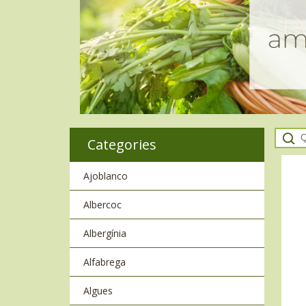
Categories
Ajoblanco
Albercoc
Albergínia
Alfabrega
Algues