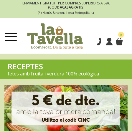
ENVIAMENT GRATUÏT PER COMPRES SUPERIORS A 59€
(CODI:
ACASAGRATIS
)
(*) Només Barcelona i Àrea Metropolitana
0
RECEPTES
fetes amb fruita i verdura 100% ecològica