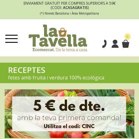
ENVIAMENT GRATUÏT PER COMPRES SUPERIORS A 59€
(CODI:
ACASAGRATIS
)
(*) Només Barcelona i Àrea Metropolitana
0
RECEPTES
fetes amb fruita i verdura 100% ecològica