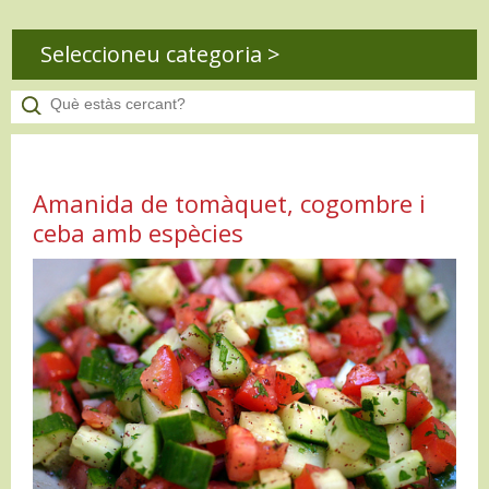
Seleccioneu categoria >
Amanida de tomàquet, cogombre i
ceba amb espècies