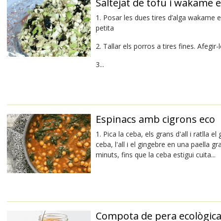
Saltejat de tofu i wakame 
1. Posar les dues tires d’alga wakame en
petita
2. Tallar els porros a tires fines. Afegi
3...
Espinacs amb cigrons eco
1. Pica la ceba, els grans d'all i ratlla 
ceba, l'all i el gingebre en una paella g
minuts, fins que la ceba estigui cuita...
Compota de pera ecològic