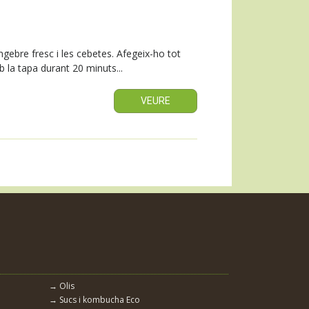
ingebre fresc i les cebetes. Afegeix-ho tot
 la tapa durant 20 minuts...
VEURE
→ Olis
→ Sucs i kombucha Eco