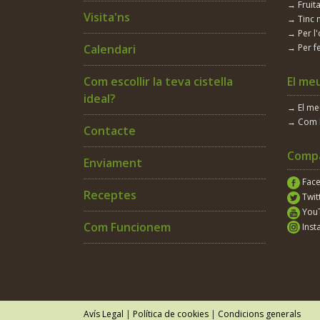
→ Fruita
Ceba
Visita'ns
→ Tinc 
→ Per l'
Ceba Tendra
Calendari
→ Per fe
Ceba tendra
Com escollir la teva cistella
El me
ideal?
Ceps
→ El m
→ Com 
Contacte
Cherry
Compa
Enviament
Cigro
Fac
Receptes
Cigrons
Twit
You
Cireres
Com Funcionem
Inst
Civada
Coco
Codony
Avís Legal
|
Política de cookies
|
Condicions generals