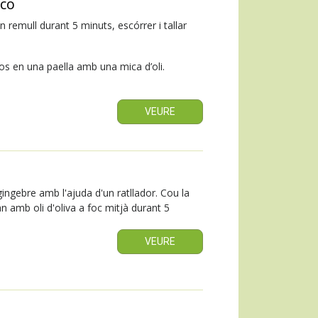
eco
 remull durant 5 minuts, escórrer i tallar
r-los en una paella amb una mica d’oli.
VEURE
el gingebre amb l'ajuda d'un ratllador. Cou la
ran amb oli d'oliva a foc
mitjà
durant 5
VEURE
a