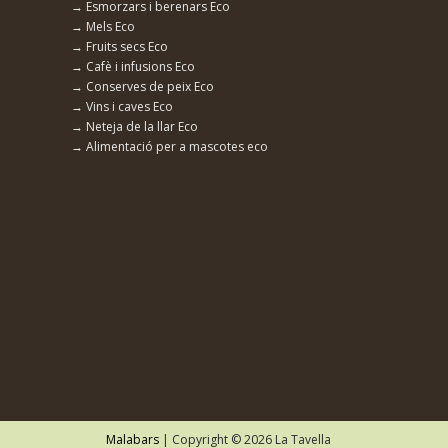
→ Esmorzars i berenars Eco
→ Mels Eco
→ Fruits secs Eco
→ Cafè i infusions Eco
→ Conserves de peix Eco
→ Vins i caves Eco
→ Neteja de la llar Eco
→ Alimentació per a mascotes eco
Malabars
| Copyright © 2026 La Tavella