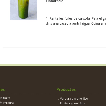
Elaboració:
1. Renta les fulles de carxofa. Pela el g
dins una cassola amb l'aigua. Cuina amb
les
Productes
 fruita
→ Verdura a granel Eco
s verdura
→ Fruita a granel Eco