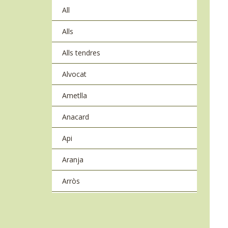
All
Alls
Alls tendres
Alvocat
Ametlla
Anacard
Api
Aranja
Arròs
Arròs basmati
Azukis