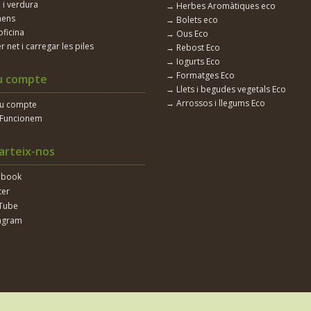
 i verdura
→ Herbes Aromàtiques eco
nens
→ Bolets eco
oficina
→ Ous Eco
r net i carregar les piles
→ Rebost Eco
→ Iogurts Eco
→ Formatges Eco
u compte
→ Llets i begudes vegetals Eco
→ Arrossos i llegums Eco
eu compte
Funcionem
rteix-nos
ebook
ter
Tube
agram