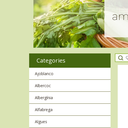
Categories
Ajoblanco
Albercoc
Albergínia
Alfabrega
Algues