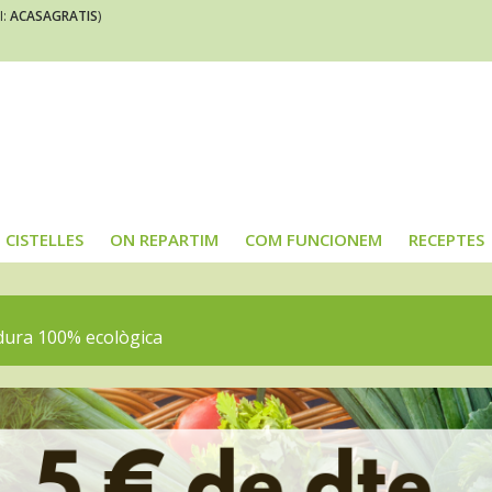
I:
ACASAGRATIS
)
CISTELLES
ON REPARTIM
COM FUNCIONEM
RECEPTES
rdura 100% ecològica