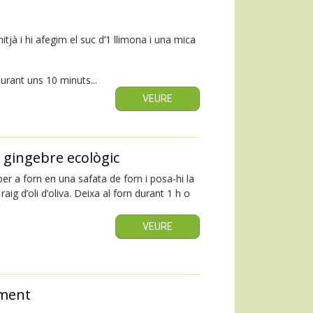
tjà i hi afegim el suc d’1 llimona i una mica
urant uns 10 minuts...
VEURE
i gingebre ecològic
per a forn en una safata de forn i posa-hi la
ig d’oli d’oliva. Deixa al forn durant 1 h o
VEURE
ament