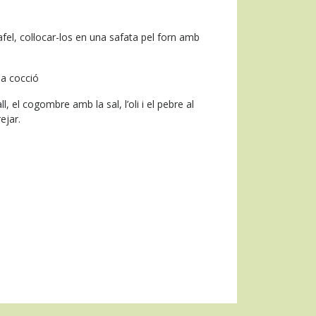
fel, col·locar-los en una safata pel forn amb
la cocció
, el cogombre amb la sal, l’oli i el pebre al
ejar.