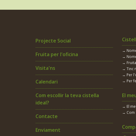
Ceba
Ceba Tendra
Ceba tendra
Cistel
Projecte Social
Ceps
→ Només
Fruita per l'oficina
→ Nomé
Cherry
→ Fruita
Visita'ns
→ Tinc 
Cigro
→ Per l'
Calendari
→ Per fe
Cigrons
Com escollir la teva cistella
El me
Cireres
ideal?
→ El m
Civada
→ Com 
Contacte
Coco
Compa
Enviament
Codony