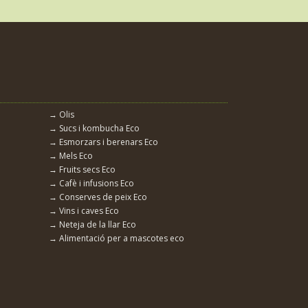
→ Olis
→ Sucs i kombucha Eco
→ Esmorzars i berenars Eco
→ Mels Eco
→ Fruits secs Eco
→ Cafè i infusions Eco
→ Conserves de peix Eco
→ Vins i caves Eco
→ Neteja de la llar Eco
→ Alimentació per a mascotes eco