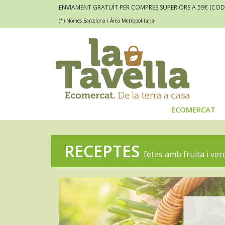
ENVIAMENT GRATUÏT PER COMPRES SUPERIORS A 59€
(COD
(*) Només Barcelona i Àrea Metropolitana
ECOMERCAT
RECEPTES
fetes amb fruita i ve