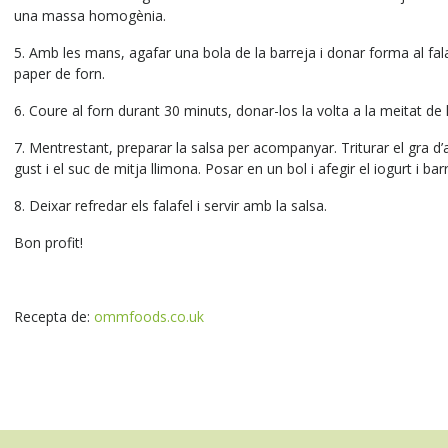
una massa homogènia.
5. Amb les mans, agafar una bola de la barreja i donar forma al fala
paper de forn.
6. Coure al forn durant 30 minuts, donar-los la volta a la meitat de 
7. Mentrestant, preparar la salsa per acompanyar. Triturar el gra d’all
gust i el suc de mitja llimona. Posar en un bol i afegir el iogurt i barr
8. Deixar refredar els falafel i servir amb la salsa.
Bon profit!
Recepta de:
ommfoods.co.uk