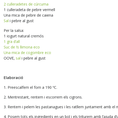
2 culleradetes de cúrcuma
1 culleradeta de pebre vermell
Una mica de pebre de caiena
Sal
i pebre al gust
Per la salsa:
1 iogurt natural cremós
1 gra d’all
Suc de ½ llimona eco
Una mica de cogombre eco
OOVE,
sal
i pebre al gust
Elaboració
1. Preescalfem el forn a 190 ºC.
2. Mentrestant, rentem i escorrem els cigrons.
3. Rentem i pelem les pastanagues i les ratllem juntament amb el 
4. Posem tots els ingredients en un bol i els triturem amb l’ajuda d