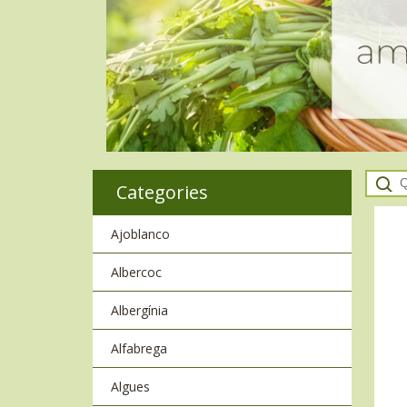
Categories
Ajoblanco
Albercoc
Albergínia
Alfabrega
Algues