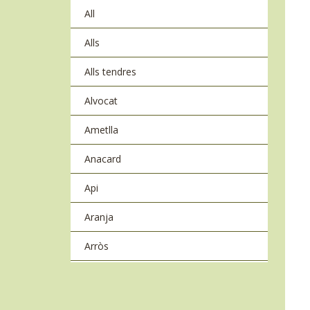
All
Alls
Alls tendres
Alvocat
Ametlla
Anacard
Api
Aranja
Arròs
Arròs basmati
Azukis