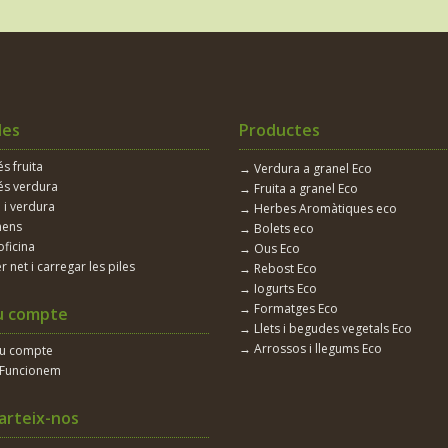
les
Productes
 fruita
→ Verdura a granel Eco
s verdura
→ Fruita a granel Eco
 i verdura
→ Herbes Aromàtiques eco
nens
→ Bolets eco
oficina
→ Ous Eco
r net i carregar les piles
→ Rebost Eco
→ Iogurts Eco
→ Formatges Eco
u compte
→ Llets i begudes vegetals Eco
→ Arrossos i llegums Eco
eu compte
Funcionem
rteix-nos