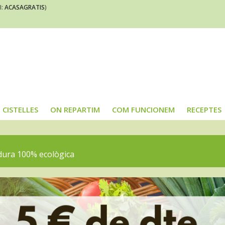
I:
ACASAGRATIS
)
CISTELLES
ON REPARTIM
COM FUNCIONEM
RECEPTES
rdura 100% ecològica