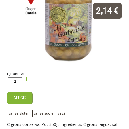
2,14 €
Quantitat:
+
-
AFEGIR
sense gluten
sense sucre
vegà
Cigrons conserva. Pot 350g. Ingredients: Cigrons, aigua, sal