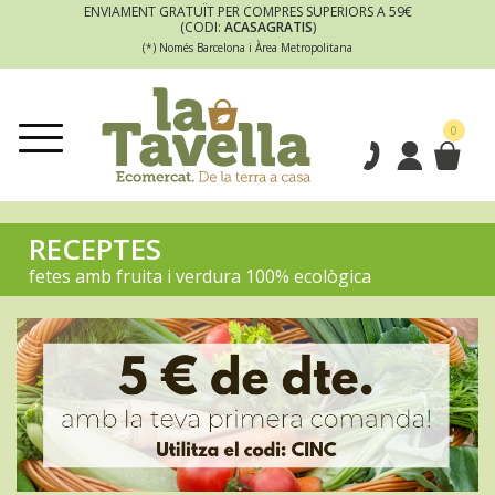
ENVIAMENT GRATUÏT PER COMPRES SUPERIORS A 59€
(CODI:
ACASAGRATIS
)
(*) Només Barcelona i Àrea Metropolitana
0
RECEPTES
fetes amb fruita i verdura 100% ecològica