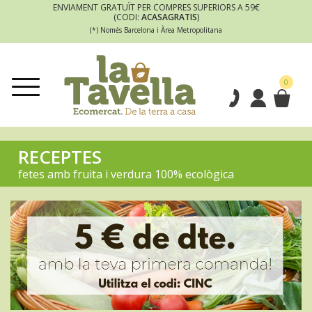
ENVIAMENT GRATUÏT PER COMPRES SUPERIORS A 59€
(CODI:
ACASAGRATIS
)
(*) Només Barcelona i Àrea Metropolitana
0
RECEPTES
fetes amb fruita i verdura 100% ecològica