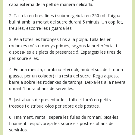
capa externa de la pell de manera delicada.
2· Talla-la en tires fines i submergeix-la en 250 ml d'aigua
bullint amb la meitat del sucre durant 5 minuts. Un cop fet,
treu-les, escorre-les i guarda-les.
3· Pela totes les taronges fins a la polpa. Talla-les en
rodanxes més o menys primes, segons la preferència, i
disposa-les als plats de presentació. Espargeix les tires de
pell sobre elles.
4· En una mescla, combina el vi dolç amb el suc de llimona
(passat per un colador) i la resta del sucre. Rega aquesta
barreja sobre les rodanxes de taronja. Deixa-les a la nevera
durant 1 hora abans de servir-les.
5· Just abans de presentar-les, talla el torró en petits
trossos i distribueix-los per sobre dels postres.
6· Finalment, renta i separa les fulles de romaní, pica-les
finament i espolvoreja-les sobre els postres abans de
servir-los.