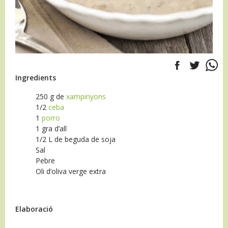
Ingredients
250 g de
xampinyons
1/2
ceba
1
porro
1 gra d’all
1/2 L de beguda de soja
Sal
Pebre
Oli d’oliva verge extra
Elaboració