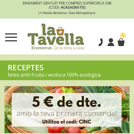
ENVIAMENT GRATUÏT PER COMPRES SUPERIORS A 59€
(CODI:
ACASAGRATIS
)
(*) Només Barcelona i Àrea Metropolitana
0
RECEPTES
fetes amb fruita i verdura 100% ecològica