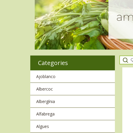
Categories
Ajoblanco
Albercoc
Albergínia
Alfabrega
Algues