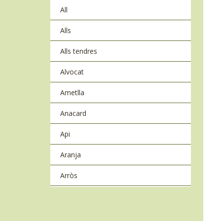
All
Alls
Alls tendres
Alvocat
Ametlla
Anacard
Api
Aranja
Arròs
Arròs basmati
Azukis