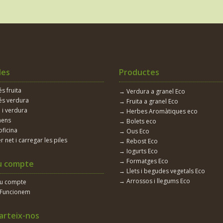
les
Productes
 fruita
→ Verdura a granel Eco
s verdura
→ Fruita a granel Eco
 i verdura
→ Herbes Aromàtiques eco
nens
→ Bolets eco
oficina
→ Ous Eco
r net i carregar les piles
→ Rebost Eco
→ Iogurts Eco
→ Formatges Eco
u compte
→ Llets i begudes vegetals Eco
→ Arrossos i llegums Eco
eu compte
Funcionem
rteix-nos