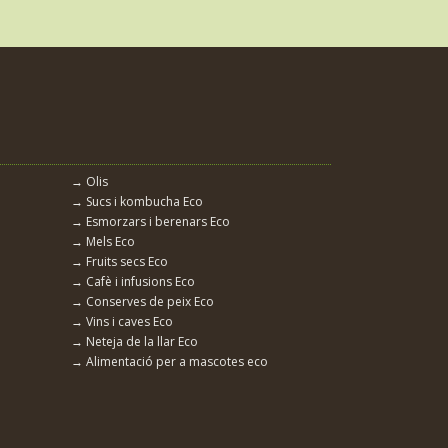
→ Olis
→ Sucs i kombucha Eco
→ Esmorzars i berenars Eco
→ Mels Eco
→ Fruits secs Eco
→ Cafè i infusions Eco
→ Conserves de peix Eco
→ Vins i caves Eco
→ Neteja de la llar Eco
→ Alimentació per a mascotes eco