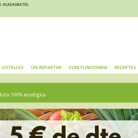
I:
ACASAGRATIS
)
CISTELLES
ON REPARTIM
COM FUNCIONEM
RECEPTES
rdura 100% ecològica