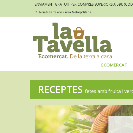
ENVIAMENT GRATUÏT PER COMPRES SUPERIORS A 59€
(COD
(*) Només Barcelona i Àrea Metropolitana
ECOMERCAT
RECEPTES
fetes amb fruita i ve