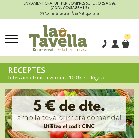
ENVIAMENT GRATUÏT PER COMPRES SUPERIORS A 59€
(CODI:
ACASAGRATIS
)
(*) Només Barcelona i Àrea Metropolitana
0
RECEPTES
fetes amb fruita i verdura 100% ecològica