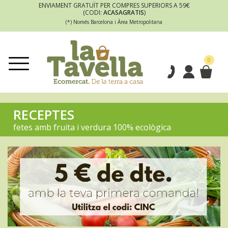
ENVIAMENT GRATUÏT PER COMPRES SUPERIORS A 59€
(CODI:
ACASAGRATIS
)
(*) Només Barcelona i Àrea Metropolitana
0
RECEPTES
fetes amb fruita i verdura 100% ecològica