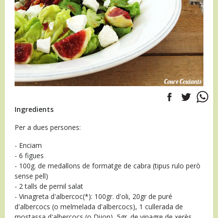
Ingredients
Per a dues persones:
- Enciam
- 6 figues
- 100g. de medallons de formatge de cabra (tipus rulo però
sense pell)
- 2 talls de pernil salat
- Vinagreta d'albercoc(*): 100gr. d'oli, 20gr de puré
d'albercocs (o melmelada d'albercocs), 1 cullerada de
mostassa d'albercocs (o Dijon), 5gr. de vinagre de xerès