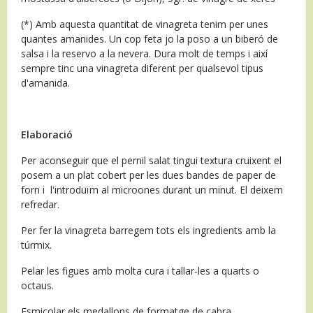
(*) Amb aquesta quantitat de vinagreta tenim per unes
quantes amanides. Un cop feta jo la poso a un biberó de
salsa i la reservo a la nevera. Dura molt de temps i així
sempre tinc una vinagreta diferent per qualsevol tipus
d'amanida.
Elaboració
Per aconseguir que el pernil salat tingui textura cruixent el
posem a un plat cobert per les dues bandes de paper de
forn i l'introduïm al microones durant un minut. El deixem
refredar.
Per fer la vinagreta barregem tots els ingredients amb la
túrmix.
Pelar les figues amb molta cura i tallar-les a quarts o
octaus.
Esmicolar els medallons de formatge de cabra.