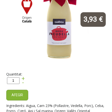
3,93 €
Quantitat:
+
-
AFEGIR
Ingredients: Aigua, Carn 23% (Pollastre, Vedella, Porc), Ceba,
Porro, Cigró, Api i Sal marina. Origen: Vallès Oriental