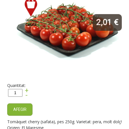
2,01 €
Quantitat:
+
-
AFEGIR
Tomàquet cherry (safata), pes 250g. Varietat: pera, molt dolç!
Origen: El Maresme