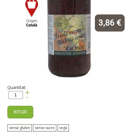
3,86 €
Quantitat:
+
-
AFEGIR
sense gluten
sense sucre
vegà