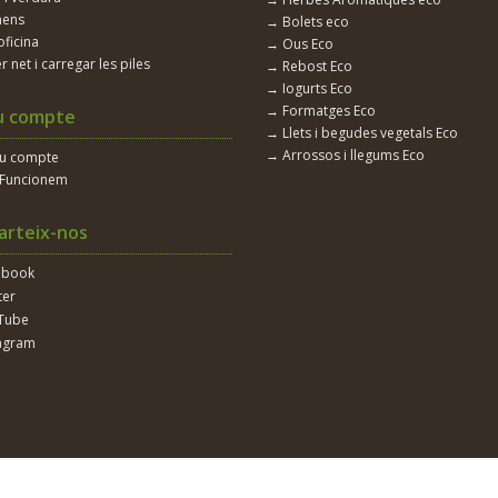
nens
→ Bolets eco
oficina
→ Ous Eco
r net i carregar les piles
→ Rebost Eco
→ Iogurts Eco
→ Formatges Eco
u compte
→ Llets i begudes vegetals Eco
→ Arrossos i llegums Eco
eu compte
Funcionem
rteix-nos
ebook
ter
Tube
agram