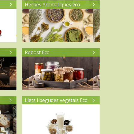
Herbes Aromàtiques eco
Rebost Eco
Llets i begudes vegetals Eco