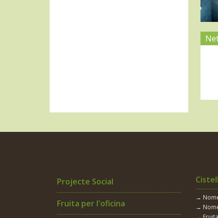
Net
Cistel
Projecte Social
→ Només
Fruita per l'oficina
→ Nomé
→ Fruita