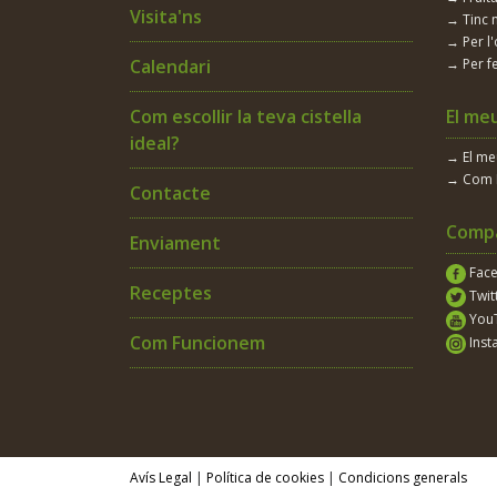
Visita'ns
→ Tinc 
→ Per l'
Calendari
→ Per fe
Com escollir la teva cistella
El me
ideal?
→ El m
→ Com 
Contacte
Compa
Enviament
Fac
Receptes
Twit
You
Com Funcionem
Inst
Avís Legal
|
Política de cookies
|
Condicions generals