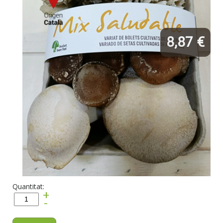
8,87 €
Quantitat:
+
-