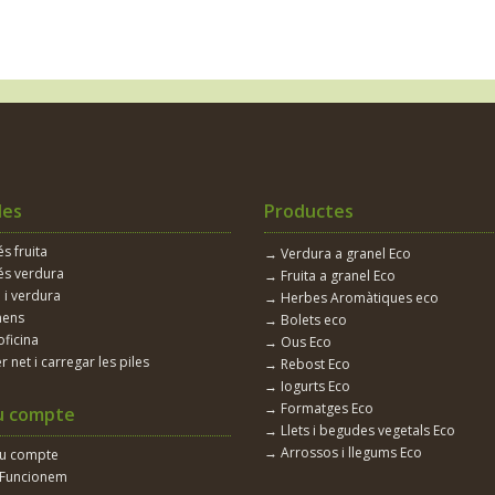
les
Productes
 fruita
→ Verdura a granel Eco
s verdura
→ Fruita a granel Eco
 i verdura
→ Herbes Aromàtiques eco
nens
→ Bolets eco
oficina
→ Ous Eco
r net i carregar les piles
→ Rebost Eco
→ Iogurts Eco
→ Formatges Eco
u compte
→ Llets i begudes vegetals Eco
→ Arrossos i llegums Eco
eu compte
Funcionem