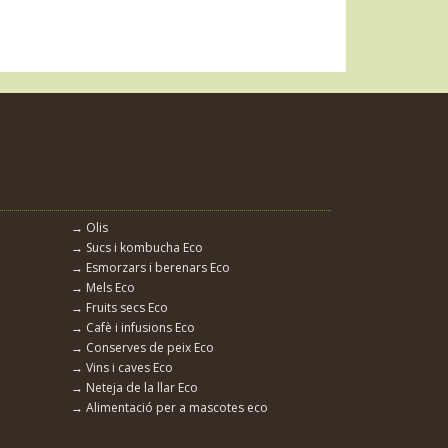
→ Olis
→ Sucs i kombucha Eco
→ Esmorzars i berenars Eco
→ Mels Eco
→ Fruits secs Eco
→ Cafè i infusions Eco
→ Conserves de peix Eco
→ Vins i caves Eco
→ Neteja de la llar Eco
→ Alimentació per a mascotes eco