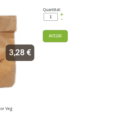
Quantitat:
+
-
AFEGIR
3,28 €
tor Veg