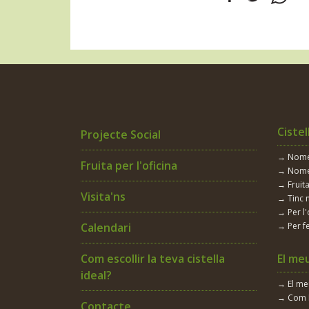
Cistel
Projecte Social
→ Només
Fruita per l'oficina
→ Nomé
→ Fruita
Visita'ns
→ Tinc 
→ Per l'
Calendari
→ Per fe
Com escollir la teva cistella
El me
ideal?
→ El m
→ Com 
Contacte