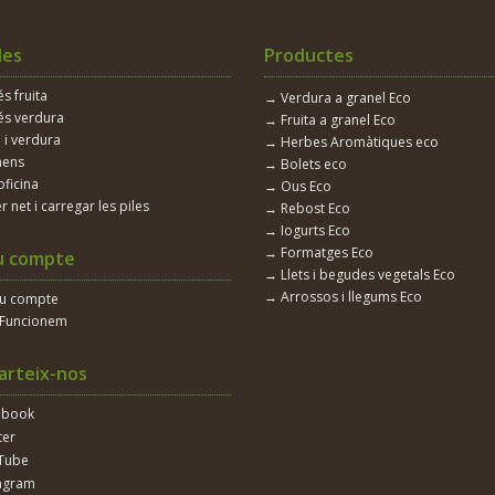
les
Productes
 fruita
→ Verdura a granel Eco
s verdura
→ Fruita a granel Eco
 i verdura
→ Herbes Aromàtiques eco
nens
→ Bolets eco
oficina
→ Ous Eco
r net i carregar les piles
→ Rebost Eco
→ Iogurts Eco
→ Formatges Eco
u compte
→ Llets i begudes vegetals Eco
→ Arrossos i llegums Eco
eu compte
Funcionem
rteix-nos
ebook
ter
Tube
agram