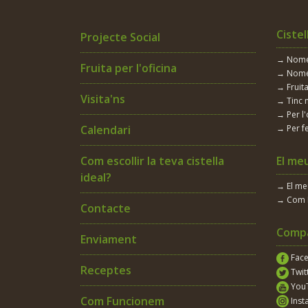
Cistel
Projecte Social
→ Només
Fruita per l'oficina
→ Nomé
→ Fruita
Visita'ns
→ Tinc 
→ Per l'
Calendari
→ Per fe
Com escollir la teva cistella
El me
ideal?
→ El m
→ Com 
Contacte
Compa
Enviament
Fac
Receptes
Twit
You
Com Funcionem
Inst