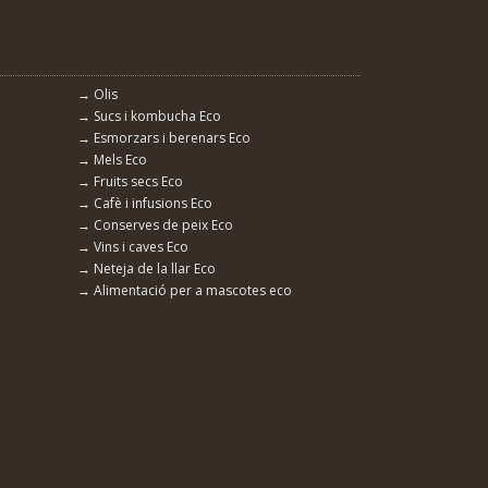
→ Olis
→ Sucs i kombucha Eco
→ Esmorzars i berenars Eco
→ Mels Eco
→ Fruits secs Eco
→ Cafè i infusions Eco
→ Conserves de peix Eco
→ Vins i caves Eco
→ Neteja de la llar Eco
→ Alimentació per a mascotes eco