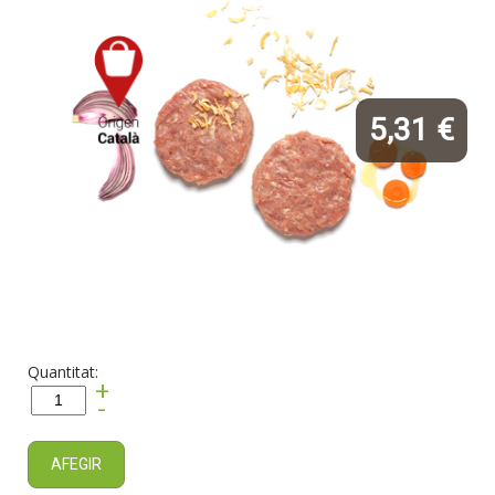
5,31 €
Quantitat:
+
-
AFEGIR