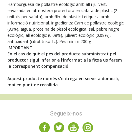
Hamburguesa de pollastre ecològic amb all i julivert,
envasada en atmosfera protectora en safata de plàstic (2
unitats per safata), amb film de plàstic i etiqueta amb
informació nutricional. Ingredients: Carn de pollastre ecològic
(83%), aigua, proteïna de pèsol ecològica, sal, pebre negre
ecològic, all ecològic (0.08%), julivert ecològic (0.08%),
antioxidant (citrat trisòdic). Pes mínim 200 g
IMPORTANT:
En el cas de què el pes del producte subministrat pel
productor sigui inferior a l'informat a la fitxa us farem
la corresponent compensació.
Aquest producte només s'entrega en servei a domicili,
mai en punt de recollida.
Segueix-nos