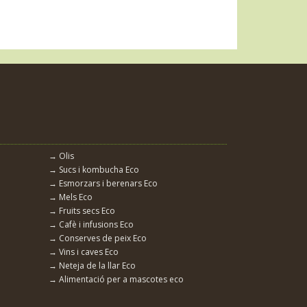
→ Olis
→ Sucs i kombucha Eco
→ Esmorzars i berenars Eco
→ Mels Eco
→ Fruits secs Eco
→ Cafè i infusions Eco
→ Conserves de peix Eco
→ Vins i caves Eco
→ Neteja de la llar Eco
→ Alimentació per a mascotes eco