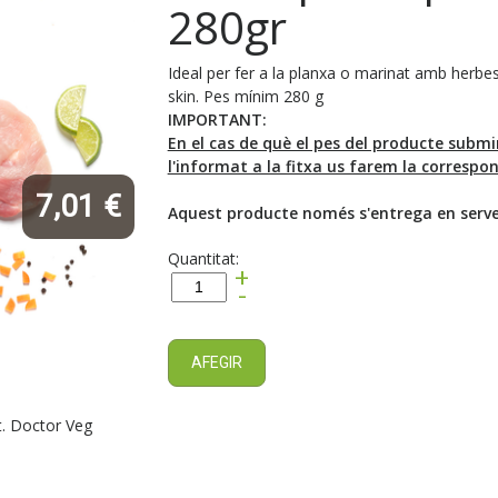
280gr
Ideal per fer a la planxa o marinat amb herbes
skin. Pes mínim 280 g
IMPORTANT:
En el cas de què el pes del producte submin
l'informat a la fitxa us farem la corresp
7,01 €
Aquest producte només s'entrega en servei
Quantitat:
+
-
AFEGIR
t. Doctor Veg