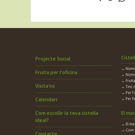
Cistel
Projecte Social
→ Només
Fruita per l'oficina
→ Nomé
→ Fruita
Visita'ns
→ Tinc 
→ Per l'
Calendari
→ Per fe
Com escollir la teva cistella
El me
ideal?
→ El m
→ Com 
Contacte