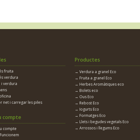
les
Productes
 fruita
→ Verdura a granel Eco
s verdura
→ Fruita a granel Eco
 i verdura
→ Herbes Aromàtiques eco
nens
→ Bolets eco
oficina
→ Ous Eco
r net i carregar les piles
→ Rebost Eco
→ Iogurts Eco
→ Formatges Eco
u compte
→ Llets i begudes vegetals Eco
→ Arrossos i llegums Eco
eu compte
Funcionem